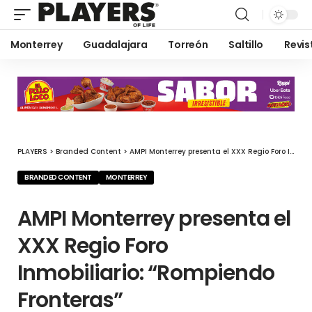
Monterrey
Guadalajara
Torreón
Saltillo
Revis
PLAYERS
>
Branded Content
>
AMPI Monterrey presenta el XXX Regio Foro Inmobiliario: “Rompiendo Fronteras”
BRANDED CONTENT
MONTERREY
AMPI Monterrey presenta el
XXX Regio Foro
Inmobiliario: “Rompiendo
Fronteras”