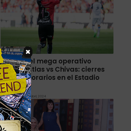
×
Así será el mega operativo
Clásico Atlas vs Chivas: cierres
viales y horarios en el Estadio
Jalisco
PLAYERS of Life
26 abril, 2024