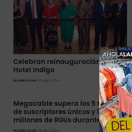
Celebran reinauguración del
Hotel Indigo
PLAYERS of Life
26 abril, 2024
Megacable supera los 5 millones
de suscriptores únicos y 13
millones de RGUs durante el 1T24
PLAYERS of Life
25 abril, 2024