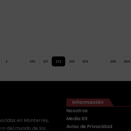
2
…
230
231
232
233
234
…
263
264
Información
Nosotros
Media Kit
onocidas en Monterrey,
Aviso de Privacidad
ero del mundo de los