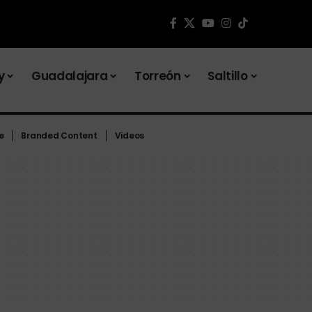
y
Guadalajara
Torreón
Saltillo
e
Branded Content
Videos