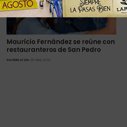
Mauricio Fernández se reúne con
restauranteros de San Pedro
PLAYERS of Life
25 abril, 2024