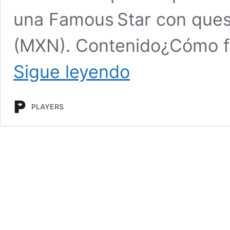
una Famous Star con ques
(MXN). Contenido¿Cómo f
¡Hamburguesas
Sigue leyendo
Carl’s
Jr.
a
PLAYERS
solo
10
pesos
en
Saltillo!
Así
puedes
aprovechar
la
promo