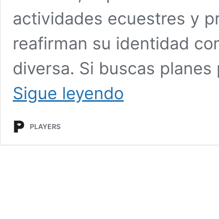
actividades ecuestres y p
reafirman su identidad c
diversa. Si buscas planes
Qué
Sigue leyendo
hacer
en
Saltillo
PLAYERS
el
último
fin
de
semana
de
agosto
2025:
Conciertos,
rodeo